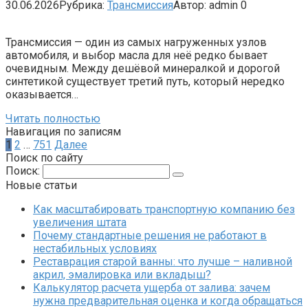
30.06.2026
Рубрика:
Трансмиссия
Автор:
admin
0
Трансмиссия — один из самых нагруженных узлов
автомобиля, и выбор масла для неё редко бывает
очевидным. Между дешёвой минералкой и дорогой
синтетикой существует третий путь, который нередко
оказывается…
Читать полностью
Навигация по записям
1
2
…
751
Далее
Поиск по сайту
Поиск:
Новые статьи
Как масштабировать транспортную компанию без
увеличения штата
Почему стандартные решения не работают в
нестабильных условиях
Реставрация старой ванны: что лучше – наливной
акрил, эмалировка или вкладыш?
Калькулятор расчета ущерба от залива: зачем
нужна предварительная оценка и когда обращаться