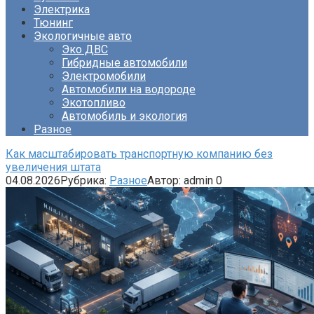
Электрика
Тюнинг
Экологичные авто
Эко ДВС
Гибридные автомобили
Электромобили
Автомобили на водороде
Экотопливо
Автомобиль и экология
Разное
Как масштабировать транспортную компанию без
увеличения штата
04.08.2026
Рубрика:
Разное
Автор:
admin
0