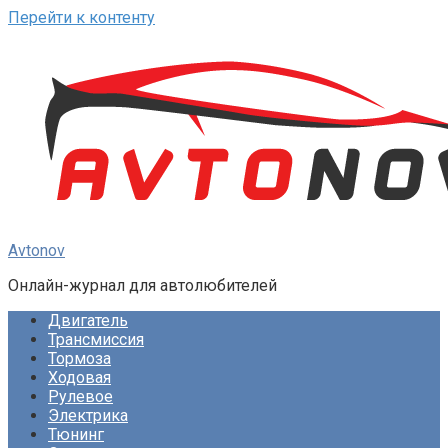
Перейти к контенту
Avtonov
Онлайн-журнал для автолюбителей
Двигатель
Трансмиссия
Тормоза
Ходовая
Рулевое
Электрика
Тюнинг