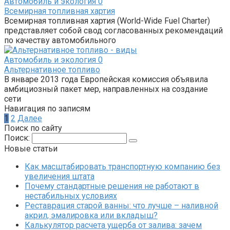
Автомобиль и экология
0
Всемирная топливная хартия
Всемирная топливная хартия (World-Wide Fuel Charter)
представляет собой свод согласованных рекомендаций
по качеству автомобильного
Автомобиль и экология
0
Альтернативное топливо
В январе 2013 года Европейская комиссия объявила
амбициозный пакет мер, направленных на создание
сети
Навигация по записям
1
2
Далее
Поиск по сайту
Поиск:
Новые статьи
Как масштабировать транспортную компанию без
увеличения штата
Почему стандартные решения не работают в
нестабильных условиях
Реставрация старой ванны: что лучше – наливной
акрил, эмалировка или вкладыш?
Калькулятор расчета ущерба от залива: зачем