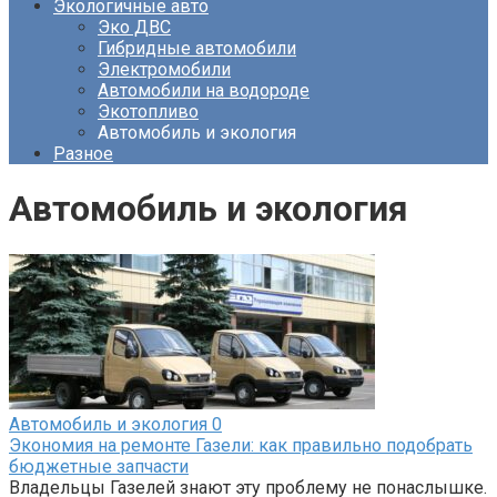
Экологичные авто
Эко ДВС
Гибридные автомобили
Электромобили
Автомобили на водороде
Экотопливо
Автомобиль и экология
Разное
Автомобиль и экология
Автомобиль и экология
0
Экономия на ремонте Газели: как правильно подобрать
бюджетные запчасти
Владельцы Газелей знают эту проблему не понаслышке.