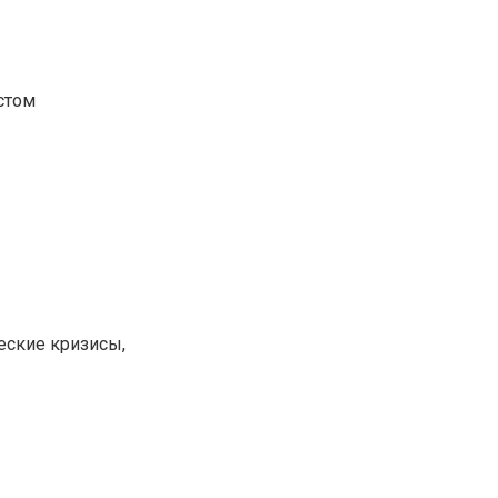
стом
еские кризисы,