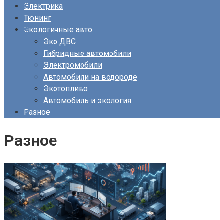
Электрика
Тюнинг
Экологичные авто
Эко ДВС
Гибридные автомобили
Электромобили
Автомобили на водороде
Экотопливо
Автомобиль и экология
Разное
Разное