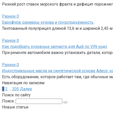
Резкий рост ставок морского фрахта и дефицит порожне
Разное
0
Еврофура: размеры кузова и грузоподъёмность
Тентованный полуприцеп длиной 13,6 м и шириной 2,45 м
Разное
0
Как подобрать кузовные запчасти для Audi по VIN-коду
При ремонте автомобиля важно установить детали, кото
Разное
0
Индустриальные масла на синтетической основе Adeco: ко
Есть оборудование, которое работает там, где обычные 
Навигация по записям
1
2
…
205
Далее
Поиск по сайту
Поиск:
Новые статьи