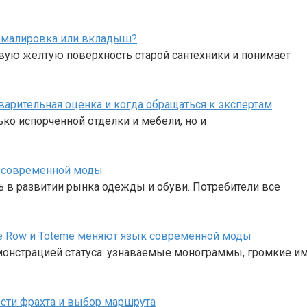
, эмалировка или вкладыш?
авую желтую поверхность старой сантехники и понимает
варительная оценка и когда обращаться к экспертам
ько испорченной отделки и мебели, но и
 современной моды
в развитии рынка одежды и обуви. Потребители все
 The Row и Toteme меняют язык современной моды
монстрацией статуса: узнаваемые монограммы, громкие им
сти фрахта и выбор маршрута