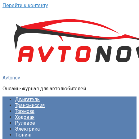
Перейти к контенту
Avtonov
Онлайн-журнал для автолюбителей
Двигатель
Трансмиссия
Тормоза
Ходовая
Рулевое
Электрика
Тюнинг