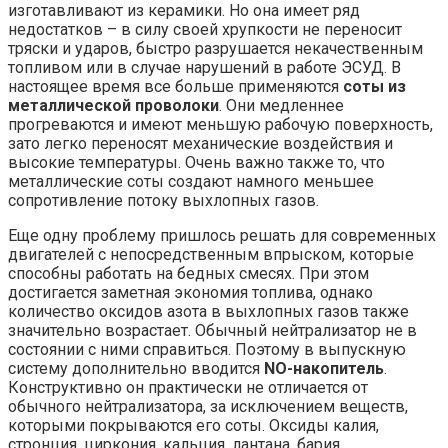
изготавливают из керамики. Но она имеет ряд
недостатков – в силу своей хрупкости не переносит
тряски и ударов, быстро разрушается некачественным
топливом или в случае нарушений в работе ЭСУД. В
настоящее время все больше применяются
соты из
металлической проволоки
. Они медленнее
прогреваются и имеют меньшую рабочую поверхность,
зато легко переносят механические воздействия и
высокие температуры. Очень важно также то, что
металлические соты создают намного меньшее
сопротивление потоку выхлопных газов.
Еще одну проблему пришлось решать для современных
двигателей с непосредственным впрыском, которые
способны работать на бедных смесях. При этом
достигается заметная экономия топлива, однако
количество оксидов азота в выхлопных газов также
значительно возрастает. Обычный нейтрализатор не в
состоянии с ними справиться. Поэтому в выпускную
систему дополнительно вводится
NO-накопитель
.
Конструктивно он практически не отличается от
обычного нейтрализатора, за исключением веществ,
которыми покрываются его соты. Оксиды калия,
стронция, циркония, кальция, лантана, бария