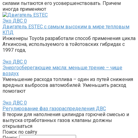
силами пытаются его усовершенствовать. Причем
иногда применяют
Эко ДВС
0
Двигатель ESTEC с самым высоким в мире тепловым
КПД
Инженеры Toyota разработали способ применения цикла
Аткинсона, используемого в тойотовских гибридах с
1997 года,
Эко ДВС
0
Энергосберегающие масла: меньше трение – чище
воздух
Уменьшение расхода топлива – один из путей снижения
вредных выбросов автомобилей. Уменьшить расход
помогают
Эко ДВС
0
Регулирование фаз газораспределения ДВС
В теории для наполнения цилиндра горючей смесью и
выпуска отработанных газов клапаны должны
открываться
Поиск по сайту
Поиск: