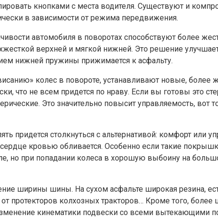
лировать кнопками с места водителя. Существуют и компро
ически в зависимости от режима передвижения.
ивости автомобиля в поворотах способствуют более жест
хжесткой верхней и мягкой нижней. Это решение улучшает 
вием нижней пружины прижимается к асфальту.
исанию» колес в повороте, устанавливают новые, более ж
ски, что не всем придется по нраву. Если вы готовы это с
рические. Это значительно повысит управляемость, вот 
 опять придется столкнуться с альтернативой: комфорт ил
 сердце кровью обливается. Особенно если такие покрышки 
ле, но при попадании колеса в хорошую выбоину на боль
ение ширины шины. На сухом асфальте широкая резина, ест
от протекторов колхозных тракторов… Кроме того, более ш
 изменение кинематики подвески со всеми вытекающими 