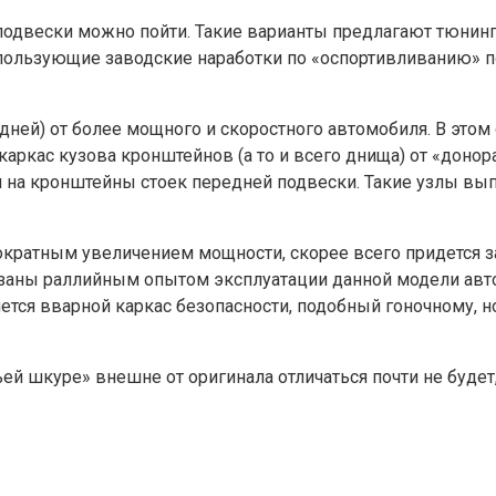
 подвески можно пойти. Такие варианты предлагают тюнин
пользующие заводские наработки по «оспортивливанию» п
ней) от более мощного и скоростного автомобиля. В этом 
каркас кузова кронштейнов (а то и всего днища) от «доно
и на кронштейны стоек передней подвески. Такие узлы вы
ократным увеличением мощности, скорее всего придется з
казаны раллийным опытом эксплуатации данной модели авт
ся вварной каркас безопасности, подобный гоночному, н
ей шкуре» внешне от оригинала отличаться почти не будет