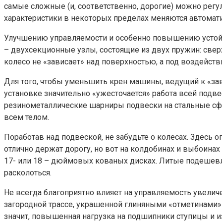
самые сложные (и, соответственно, дорогие) можно регу
характеристики в некоторых пределах меняются автомат
Улучшению управляемости и особенно повышению устойч
– двухсекционные узлы, состоящие из двух пружин: свер
колесо не «зависает» над поверхностью, а под воздейст
Для того, чтобы уменьшить крен машины, ведущий к «зав
установке значительно «ужесточается» работа всей подве
резинометаллические шарниры подвески на стальные сфе
всем телом.
Поработав над подвеской, не забудьте о колесах. Здесь
отлично держат дорогу, но вот на колдобинах и выбоинах
17- или 18 – дюймовых кованых дисках. Литые подешев
расколоться.
Не всегда благоприятно влияет на управляемость увелич
загородной трассе, украшенной глиняными «отметинами» 
значит, повышенная нагрузка на подшипники ступицы и