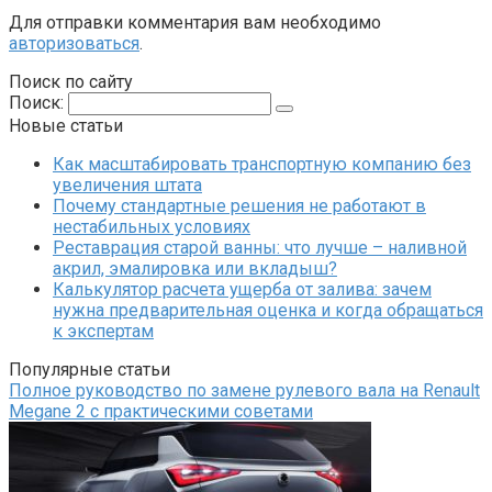
Для отправки комментария вам необходимо
авторизоваться
.
Поиск по сайту
Поиск:
Новые статьи
Как масштабировать транспортную компанию без
увеличения штата
Почему стандартные решения не работают в
нестабильных условиях
Реставрация старой ванны: что лучше – наливной
акрил, эмалировка или вкладыш?
Калькулятор расчета ущерба от залива: зачем
нужна предварительная оценка и когда обращаться
к экспертам
Популярные статьи
Полное руководство по замене рулевого вала на Renault
Megane 2 с практическими советами