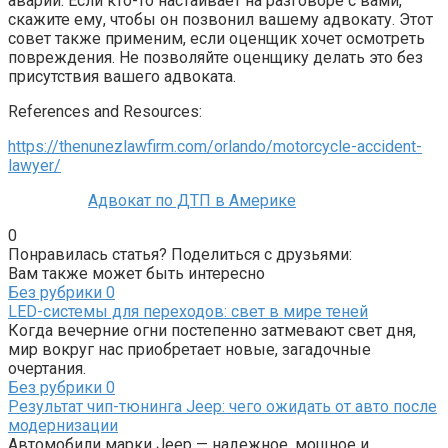
аварии. Если кто-то настаивает на разговоре с вами,
скажите ему, чтобы он позвонил вашему адвокату. Этот
совет также применим, если оценщик хочет осмотреть
повреждения. Не позволяйте оценщику делать это без
присутствия вашего адвоката.
References and Resources:
https://thenunezlawfirm.com/orlando/motorcycle-accident-
lawyer/
Адвокат по ДТП в Америке
0
Понравилась статья? Поделиться с друзьями:
Вам также может быть интересно
Без рубрики
0
LED-системы для переходов: свет в мире теней
Когда вечерние огни постепенно затмевают свет дня,
мир вокруг нас приобретает новые, загадочные
очертания.
Без рубрики
0
Результат чип-тюнинга Jeep: чего ожидать от авто после
модернизации
Автомобили марки Jeep — надежное, мощное и