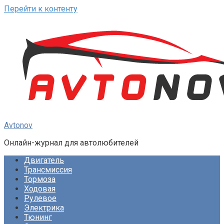
Перейти к контенту
Avtonov
Онлайн-журнал для автолюбителей
Двигатель
Трансмиссия
Тормоза
Ходовая
Рулевое
Электрика
Тюнинг