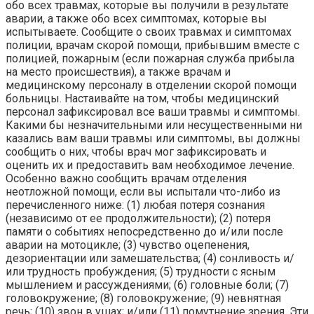
обо всех травмах, которые вы получили в результате
аварии, а также обо всех симптомах, которые вы
испытываете. Сообщите о своих травмах и симптомах
полиции, врачам скорой помощи, прибывшим вместе с
полицией, пожарным (если пожарная служба прибыла
на место происшествия), а также врачам и
медицинскому персоналу в отделении скорой помощи
больницы. Настаивайте на том, чтобы медицинский
персонал зафиксировал все ваши травмы и симптомы.
Какими бы незначительными или несущественными ни
казались вам ваши травмы или симптомы, вы должны
сообщить о них, чтобы врач мог зафиксировать и
оценить их и предоставить вам необходимое лечение.
Особенно важно сообщить врачам отделения
неотложной помощи, если вы испытали что-либо из
перечисленного ниже: (1) любая потеря сознания
(независимо от ее продолжительности); (2) потеря
памяти о событиях непосредственно до и/или после
аварии на мотоцикле; (3) чувство оцепенения,
дезориентации или замешательства; (4) сонливость и/
или трудность пробуждения; (5) трудности с ясным
мышлением и рассуждениями; (6) головные боли; (7)
головокружение; (8) головокружение; (9) невнятная
речь; (10) звон в ушах; и/или (11) помутнение зрения. Эти