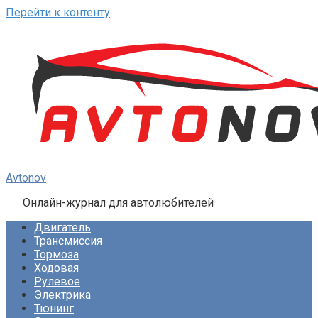
Перейти к контенту
Avtonov
Онлайн-журнал для автолюбителей
Двигатель
Трансмиссия
Тормоза
Ходовая
Рулевое
Электрика
Тюнинг