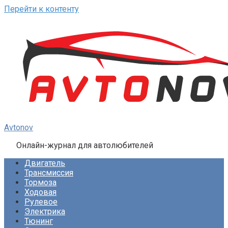
Перейти к контенту
Avtonov
Онлайн-журнал для автолюбителей
Двигатель
Трансмиссия
Тормоза
Ходовая
Рулевое
Электрика
Тюнинг