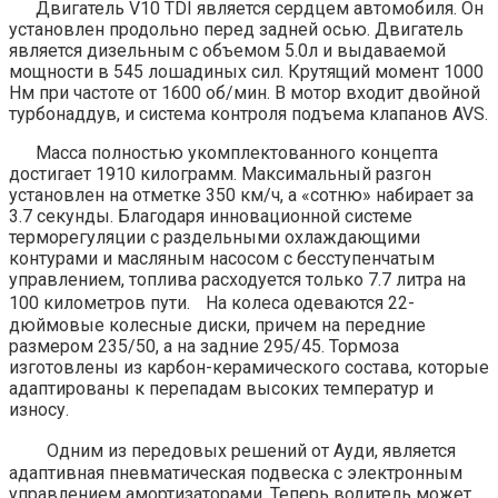
Двигатель V10 TDI является сердцем автомобиля. Он
установлен продольно перед задней осью. Двигатель
является дизельным с объемом 5.0л и выдаваемой
мощности в 545 лошадиных сил. Крутящий момент 1000
Нм при частоте от 1600 об/мин. В мотор входит двойной
турбонаддув, и система контроля подъема клапанов AVS.
Масса полностью укомплектованного концепта
достигает 1910 килограмм. Максимальный разгон
установлен на отметке 350 км/ч, а «сотню» набирает за
3.7 секунды. Благодаря инновационной системе
терморегуляции с раздельными охлаждающими
контурами и масляным насосом с бесступенчатым
управлением, топлива расходуется только 7.7 литра на
100 километров пути. На колеса одеваются 22-
дюймовые колесные диски, причем на передние
размером 235/50, а на задние 295/45. Тормоза
изготовлены из карбон-керамического состава, которые
адаптированы к перепадам высоких температур и
износу.
Одним из передовых решений от Ауди, является
адаптивная пневматическая подвеска с электронным
управлением амортизаторами. Теперь водитель может