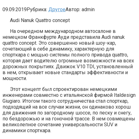
09.09.2019
Рубрика:
Другое
Автор:
admin
Audi Nanuk Quattro concept
На очередном международном автосалоне в
немецком Франкфурте Ауди представила Audi nanuk
quattro concept. Это совершенно новый шоу-кар,
сочетающий в себе динамику, характерную для
спорткара с мощью системы полного привода quattro,
которая дает водителю огромные возможности на всех
дорожных покрытиях. Движок V10 TDI, установленный
в нем, открывает новые стандарты эффективности и
мощности.
Этот концепт был спроектирован немецкими
инженерами совместно с итальянской фирмой Italdesign
Giugiaro. Итогом такого сотрудничества стал спорткар,
подходящий на все случаи жизни, он одинаково хорош
для движения по загородному шоссе, по песку и снегу,
по бездорожью и на гоночной трассе. В нем совмещены
великолепное сочетание универсальности SUV и
динамики спорткара.