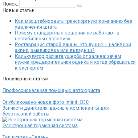
Поиск:
Новые статьи
Как масштабировать транспортную компанию без
увеличения штата
Почему стандартные решения не работают в
нестабильных условиях
Реставрация старой ванны: что лучше – наливной
акрил, эмалировка или вкладыш?
Калькулятор расчета ущерба от залива: зачем
нужна предварительная оценка и когда обращаться
к экспертам
Популярные статьи
Профессиональная помощью автоюриста
Опубликовано новое фото Infiniti Q30
Запчасти двигателя: важные компоненты для
безотказной работы
Электронная тормозная система
Тип кузова «Седан»