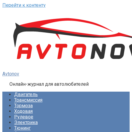
Перейти к контенту
Avtonov
Онлайн-журнал для автолюбителей
Двигатель
Трансмиссия
Тормоза
Ходовая
Рулевое
Электрика
Тюнинг