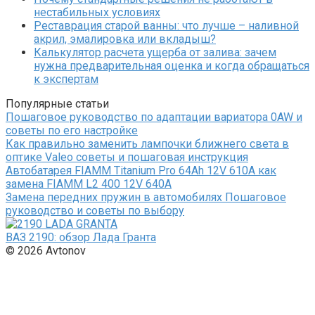
нестабильных условиях
Реставрация старой ванны: что лучше – наливной
акрил, эмалировка или вкладыш?
Калькулятор расчета ущерба от залива: зачем
нужна предварительная оценка и когда обращаться
к экспертам
Популярные статьи
Пошаговое руководство по адаптации вариатора 0AW и
советы по его настройке
Как правильно заменить лампочки ближнего света в
оптике Valeo советы и пошаговая инструкция
Автобатарея FIAMM Titanium Pro 64Ah 12V 610A как
замена FIAMM L2 400 12V 640A
Замена передних пружин в автомобилях Пошаговое
руководство и советы по выбору
ВАЗ 2190: обзор Лада Гранта
© 2026 Avtonov