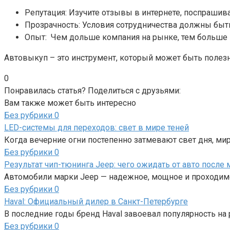
Репутация: Изучите отзывы в интернете, поспрашив
Прозрачность: Условия сотрудничества должны быть
Опыт: Чем дольше компания на рынке, тем больше в
Автовыкуп – это инструмент, который может быть полез
0
Понравилась статья? Поделиться с друзьями:
Вам также может быть интересно
Без рубрики
0
LED-системы для переходов: свет в мире теней
Когда вечерние огни постепенно затмевают свет дня, мир
Без рубрики
0
Результат чип-тюнинга Jeep: чего ожидать от авто после
Автомобили марки Jeep — надежное, мощное и проходимо
Без рубрики
0
Haval: Официальный дилер в Санкт-Петербурге
В последние годы бренд Haval завоевал популярность н
Без рубрики
0