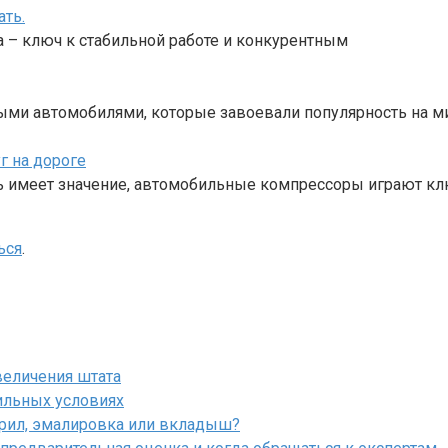
ать.
 – ключ к стабильной работе и конкурентным
ными автомобилями, которые завоевали популярность на 
 на дороге
ь имеет значение, автомобильные компрессоры играют к
ься
.
величения штата
ильных условиях
крил, эмалировка или вкладыш?