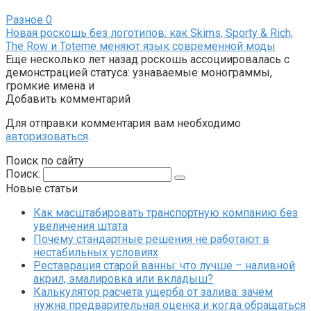
Разное
0
Новая роскошь без логотипов: как Skims, Sporty & Rich,
The Row и Toteme меняют язык современной моды
Еще несколько лет назад роскошь ассоциировалась с
демонстрацией статуса: узнаваемые монограммы,
громкие имена и
Добавить комментарий
Для отправки комментария вам необходимо
авторизоваться
.
Поиск по сайту
Поиск:
Новые статьи
Как масштабировать транспортную компанию без
увеличения штата
Почему стандартные решения не работают в
нестабильных условиях
Реставрация старой ванны: что лучше – наливной
акрил, эмалировка или вкладыш?
Калькулятор расчета ущерба от залива: зачем
нужна предварительная оценка и когда обращаться