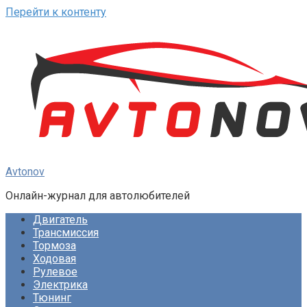
Перейти к контенту
Avtonov
Онлайн-журнал для автолюбителей
Двигатель
Трансмиссия
Тормоза
Ходовая
Рулевое
Электрика
Тюнинг