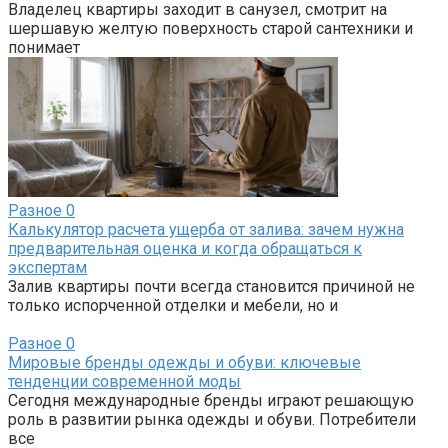
Владелец квартиры заходит в санузел, смотрит на
шершавую желтую поверхность старой сантехники и
понимает
Разное
0
Калькулятор расчета ущерба от залива: зачем нужна
предварительная оценка и когда обращаться к
экспертам
Залив квартиры почти всегда становится причиной не
только испорченной отделки и мебели, но и
Разное
0
Мировые бренды одежды и обуви: ключевые
тенденции современной моды
Сегодня международные бренды играют решающую
роль в развитии рынка одежды и обуви. Потребители
все