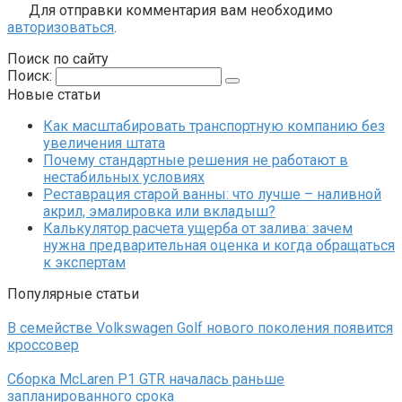
Для отправки комментария вам необходимо
авторизоваться
.
Поиск по сайту
Поиск:
Новые статьи
Как масштабировать транспортную компанию без
увеличения штата
Почему стандартные решения не работают в
нестабильных условиях
Реставрация старой ванны: что лучше – наливной
акрил, эмалировка или вкладыш?
Калькулятор расчета ущерба от залива: зачем
нужна предварительная оценка и когда обращаться
к экспертам
Популярные статьи
В семействе Volkswagen Golf нового поколения появится
кроссовер
Сборка McLaren P1 GTR началась раньше
запланированного срока