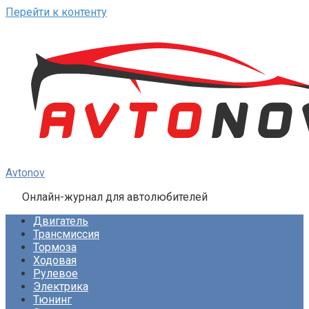
Перейти к контенту
Avtonov
Онлайн-журнал для автолюбителей
Двигатель
Трансмиссия
Тормоза
Ходовая
Рулевое
Электрика
Тюнинг