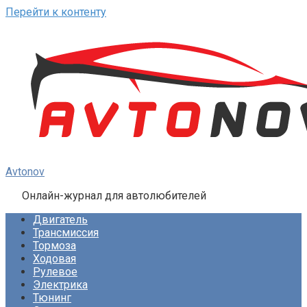
Перейти к контенту
Avtonov
Онлайн-журнал для автолюбителей
Двигатель
Трансмиссия
Тормоза
Ходовая
Рулевое
Электрика
Тюнинг