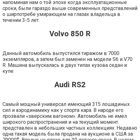
напоминая нам о той эпохе когда эксплуатационные
сроки, были гараздо выше современных представлений
о ширпотребе умирающем на глазах владельца в
течении 3-5 лет.
Volvo 850 R
Данный автомобиль выпустился тиражом в 7000
экземпляров, а затем был заменен на модели S6 и V70
R. Машина выпускалась в двух типах кузова седан и
купе.
Audi RS2
Самый мощный универсал имеющий 315 лошадиных
сил и аэродинамику как у спорта кара. В народе его
прозвали «зверским вагоном». Автомобиль не имел
широкого распространения и на текущий момент
представлен в небольших частных коллекциях. Недавно
одна такая модель была продана на аукционе в США за
79000$. Вполне не плохо для 30 летнего срока. В целом