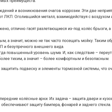
имых преимуществ:
ждений и возникновения очагов коррозии. Эти две неприят
т ЛКП. Оголившийся металл, взаимодействуя с воздухом 
ожено, отлично гасят разлетающиеся из-под колёс брызги, 
м, а значит, можно не так часто посещать мойку. Таким о
 и безупречного внешнего вида.
гда повышенный уровень шума. И, как следствие – переут
более тихим, а значит – более комфортным и безопасным.
т защитить подвеску и элементы тормозной системы, что о
редние колёсные арки. Их задача – защита двери и кузов
, обеспечивают защиту бампера, фонарей и заднего стекла.