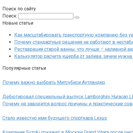
Поиск по сайту
Поиск:
Новые статьи
Как масштабировать транспортную компанию без у
Почему стандартные решения не работают в нестаб
Реставрация старой ванны: что лучше – наливной а
Калькулятор расчета ущерба от залива: зачем нужна
Популярные статьи
Почему важно выбрать Митсубиси Аутландер
Дебютировал специальный выпуск Lamborghini Huracan LP
Почему не заводится вопрос причины и практические с
Стало известно имя будущего спорткара Lexus
Компания Suzuki покажет в Москве Grand Vitara после рес