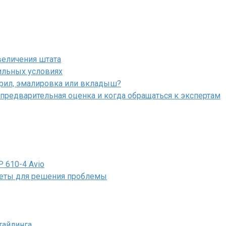
величения штата
ильных условиях
крил, эмалировка или вкладыш?
 предварительная оценка и когда обращаться к экспертам
 610-4 Avio
оветы для решения проблемы
тайлинга