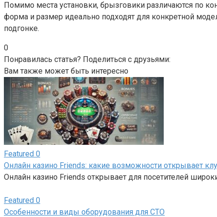
Помимо места установки, брызговики различаются по ко
форма и размер идеально подходят для конкретной модел
подгонке.
0
Понравилась статья? Поделиться с друзьями:
Вам также может быть интересно
Featured
0
Онлайн казино Friends: какие возможности открывает кл
Онлайн казино Friends открывает для посетителей широк
Featured
0
Особенности и виды оборудования для СТО