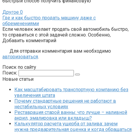
быстрый способ получить финансовую
Другое
0
Где и как быстро продать машину даже с
обременениями
Если человек желает продать свой автомобиль быстро,
то справиться с этой задачей сложно. Особенно,
Добавить комментарий
Для отправки комментария вам необходимо
авторизоваться
.
Поиск по сайту
Поиск:
Новые статьи
Как масштабировать транспортную компанию без
увеличения штата
Почему стандартные решения не работают в
нестабильных условиях
Реставрация старой ванны: что лучше – наливной
акрил, эмалировка или вкладыш?
Калькулятор расчета ущерба от залива: зачем
нужна предварительная оценка и когда обращаться