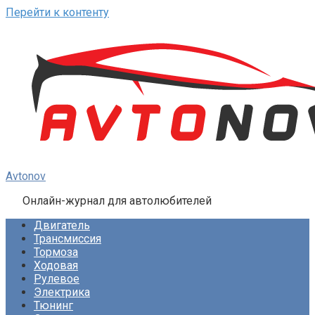
Перейти к контенту
Avtonov
Онлайн-журнал для автолюбителей
Двигатель
Трансмиссия
Тормоза
Ходовая
Рулевое
Электрика
Тюнинг