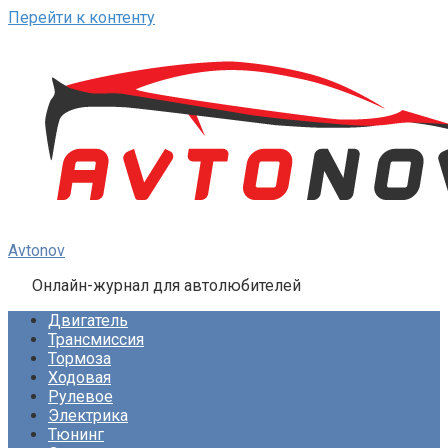
Перейти к контенту
Avtonov
Онлайн-журнал для автолюбителей
Двигатель
Трансмиссия
Тормоза
Ходовая
Рулевое
Электрика
Тюнинг