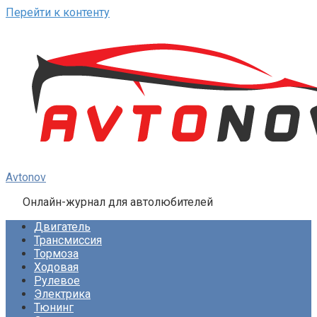
Перейти к контенту
Avtonov
Онлайн-журнал для автолюбителей
Двигатель
Трансмиссия
Тормоза
Ходовая
Рулевое
Электрика
Тюнинг