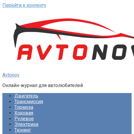
Перейти к контенту
Avtonov
Онлайн-журнал для автолюбителей
Двигатель
Трансмиссия
Тормоза
Ходовая
Рулевое
Электрика
Тюнинг