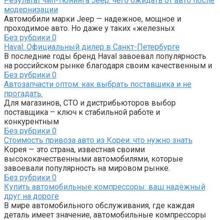
Результат чип-тюнинга Jeep: чего ожидать от авто после
модернизации
Автомобили марки Jeep — надежное, мощное и
проходимое авто. Но даже у таких «железных
Без рубрики
0
Haval: Официальный дилер в Санкт-Петербурге
В последние годы бренд Haval завоевал популярность
на российском рынке благодаря своим качественным и
Без рубрики
0
Автозапчасти оптом: как выбрать поставщика и не
прогадать.
Для магазинов, СТО и дистрибьюторов выбор
поставщика – ключ к стабильной работе и
конкурентным
Без рубрики
0
Стоимость привоза авто из Кореи: что нужно знать
Корея — это страна, известная своими
высококачественными автомобилями, которые
завоевали популярность на мировом рынке.
Без рубрики
0
Купить автомобильные компрессоры: ваш надёжный
друг на дороге
В мире автомобильного обслуживания, где каждая
деталь имеет значение, автомобильные компрессоры