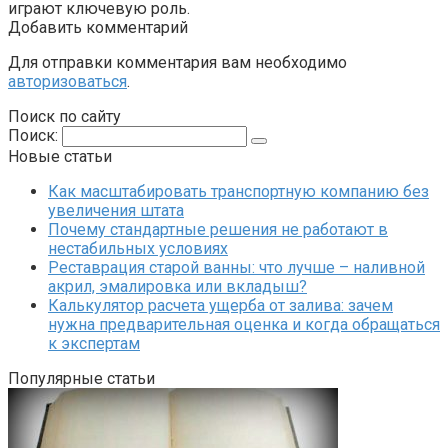
играют ключевую роль.
Добавить комментарий
Для отправки комментария вам необходимо
авторизоваться
.
Поиск по сайту
Поиск:
Новые статьи
Как масштабировать транспортную компанию без
увеличения штата
Почему стандартные решения не работают в
нестабильных условиях
Реставрация старой ванны: что лучше – наливной
акрил, эмалировка или вкладыш?
Калькулятор расчета ущерба от залива: зачем
нужна предварительная оценка и когда обращаться
к экспертам
Популярные статьи