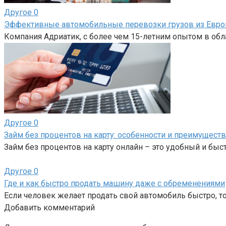
Другое
0
Эффективные автомобильные перевозки грузов из Евро
Компания Адриатик, с более чем 15-летним опытом в об
Другое
0
Займ без процентов на карту: особенности и преимуществ
Займ без процентов на карту онлайн – это удобный и бы
Другое
0
Где и как быстро продать машину даже с обременениями
Если человек желает продать свой автомобиль быстро, то
Добавить комментарий