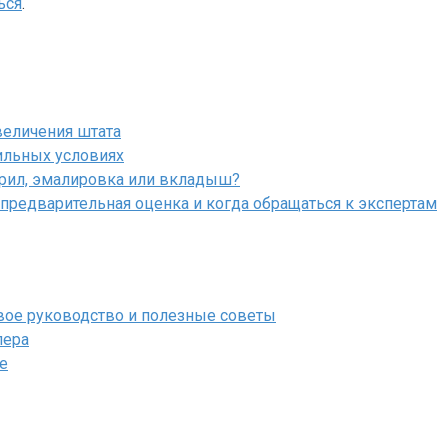
ься
.
величения штата
ильных условиях
крил, эмалировка или вкладыш?
 предварительная оценка и когда обращаться к экспертам
ое руководство и полезные советы
лера
е