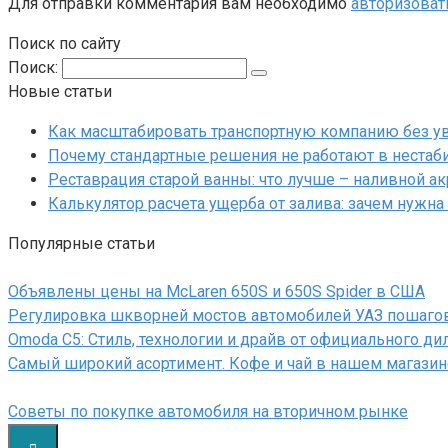
Для отправки комментария вам необходимо
авторизоват
Поиск по сайту
Поиск:
Новые статьи
Как масштабировать транспортную компанию без у
Почему стандартные решения не работают в нестаб
Реставрация старой ванны: что лучше – наливной а
Калькулятор расчета ущерба от залива: зачем нужна
Популярные статьи
Объявлены цены на McLaren 650S и 650S Spider в США
Регулировка шкворней мостов автомобилей УАЗ пошагов
Omoda C5: Стиль, технологии и драйв от официального ди
Самый широкий асортимент. Кофе и чай в нашем магазин
Советы по покупке автомобиля на вторичном рынке