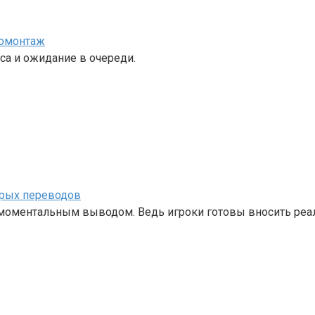
номонтаж
са и ожидание в очереди.
трых переводов
с моментальным выводом. Ведь игроки готовы вносить ре