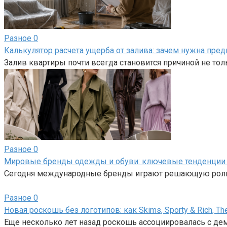
Разное
0
Калькулятор расчета ущерба от залива: зачем нужна пред
Залив квартиры почти всегда становится причиной не тол
Разное
0
Мировые бренды одежды и обуви: ключевые тенденции
Сегодня международные бренды играют решающую роль 
Разное
0
Новая роскошь без логотипов: как Skims, Sporty & Rich,
Еще несколько лет назад роскошь ассоциировалась с де