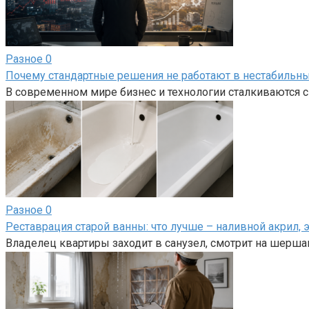
Разное
0
Почему стандартные решения не работают в нестабильны
В современном мире бизнес и технологии сталкиваются 
Разное
0
Реставрация старой ванны: что лучше – наливной акрил
Владелец квартиры заходит в санузел, смотрит на шерш