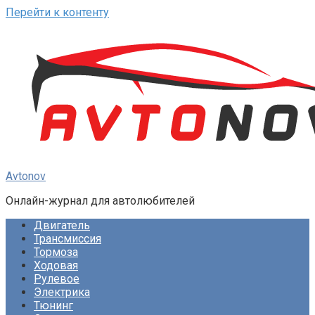
Перейти к контенту
Avtonov
Онлайн-журнал для автолюбителей
Двигатель
Трансмиссия
Тормоза
Ходовая
Рулевое
Электрика
Тюнинг