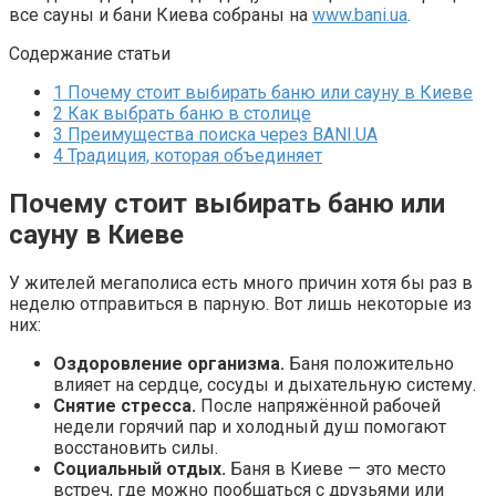
все сауны и бани Киева собраны на
www.bani.ua
.
Содержание статьи
1
Почему стоит выбирать баню или сауну в Киеве
2
Как выбрать баню в столице
3
Преимущества поиска через BANI.UA
4
Традиция, которая объединяет
Почему стоит выбирать баню или
сауну в Киеве
У жителей мегаполиса есть много причин хотя бы раз в
неделю отправиться в парную. Вот лишь некоторые из
них:
Оздоровление организма.
Баня положительно
влияет на сердце, сосуды и дыхательную систему.
Снятие стресса.
После напряжённой рабочей
недели горячий пар и холодный душ помогают
восстановить силы.
Социальный отдых.
Баня в Киеве — это место
встреч, где можно пообщаться с друзьями или