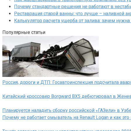
Почему стандартные решения не работают в нестаб
Реставрация старой ванны: что лучше – наливной а
Калькулятор расчета ущерба от залива: зачем нужна
Популярные статьи
Россия, дороги и ДТП: Госавтоинспекция подсчитала авар
Китайский кроссовер Borgward BX5 дебютировал в Жене
Планируется наладить сборку российской «ГАЗели» в Узб
Почему не работает омыватель на Renault Logan и как это