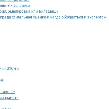
ильных условиях
крил, эмалировка или вкладыш?
 предварительная оценка и когда обращаться к экспертам
ии 2016-го
ве
екистане
 исправить