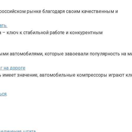
а российском рынке благодаря своим качественным и
ать.
 – ключ к стабильной работе и конкурентным
ными автомобилями, которые завоевали популярность на 
 на дороге
ь имеет значение, автомобильные компрессоры играют к
ься
.
величения штата