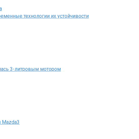
а
ременные технологии их устойчивости
илась 3-литровым мотором
й Mazda3