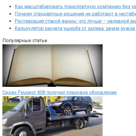
Как масштабировать транспортную компанию без у
Почему стандартные решения не работают в нестаб
Реставрация старой ванны: что лучше – наливной а
Калькулятор расчета ущерба от залива: зачем нужна
Популярные статьи
Седан Peugeot 408 получил плановое обновление