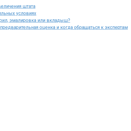
величения штата
ильных условиях
крил, эмалировка или вкладыш?
 предварительная оценка и когда обращаться к экспертам