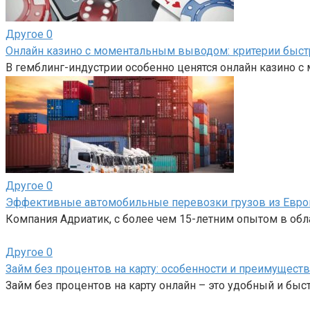
Другое
0
Онлайн казино с моментальным выводом: критерии быс
В гемблинг-индустрии особенно ценятся онлайн казино 
Другое
0
Эффективные автомобильные перевозки грузов из Евро
Компания Адриатик, с более чем 15-летним опытом в об
Другое
0
Займ без процентов на карту: особенности и преимуществ
Займ без процентов на карту онлайн – это удобный и бы