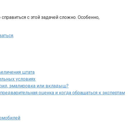
 справиться с этой задачей сложно. Особенно,
ваться
.
величения штата
ильных условиях
крил, эмалировка или вкладыш?
 предварительная оценка и когда обращаться к экспертам
томобилей