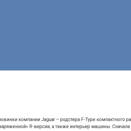
й
винки компании Jaguar – родстера F-Type компактного ра
заряженной» R-версии, а также интерьер машины. Сначала