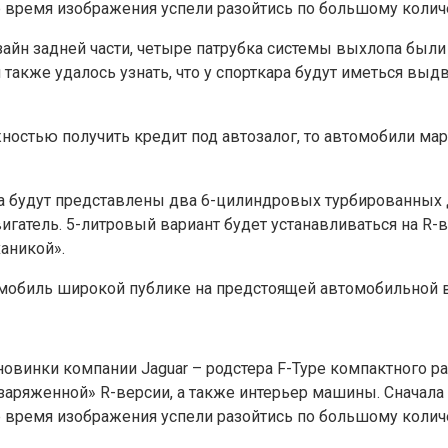
ое время изображения успели разойтись по большому колич
зайн задней части, четыре патрубка системы выхлопа бы
акже удалось узнать, что у спорткара будут иметься вы
ожностью получить кредит под автозалог, то автомобили м
ра будут представлены два 6-цилиндровых турбированных 
тель. 5-литровый вариант будет устанавливаться на R-ве
аникой».
омобиль широкой публике на предстоящей автомобильной 
винки компании Jaguar – родстера F-Type компактного ра
заряженной» R-версии, а также интерьер машины. Сначала
ое время изображения успели разойтись по большому колич