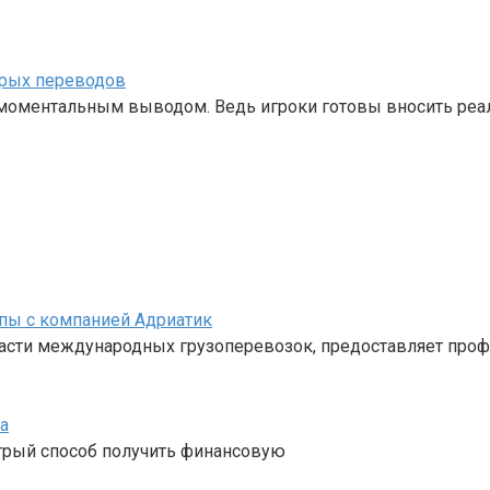
трых переводов
с моментальным выводом. Ведь игроки готовы вносить ре
пы с компанией Адриатик
ласти международных грузоперевозок, предоставляет про
а
стрый способ получить финансовую