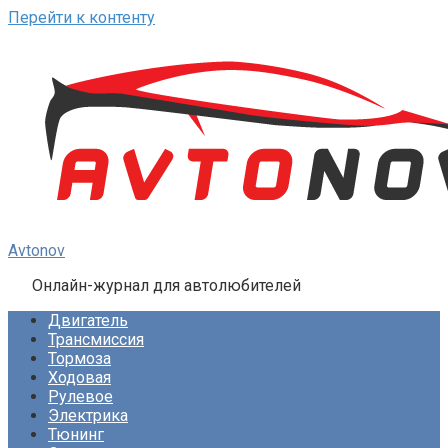
Перейти к контенту
Avtonov
Онлайн-журнал для автолюбителей
Двигатель
Трансмиссия
Тормоза
Ходовая
Рулевое
Электрика
Тюнинг