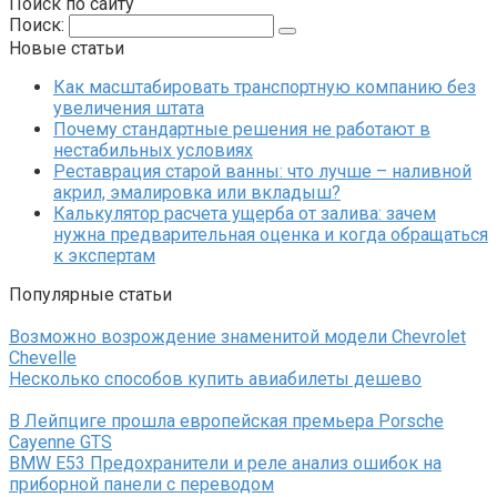
Поиск по сайту
Поиск:
Новые статьи
Как масштабировать транспортную компанию без
увеличения штата
Почему стандартные решения не работают в
нестабильных условиях
Реставрация старой ванны: что лучше – наливной
акрил, эмалировка или вкладыш?
Калькулятор расчета ущерба от залива: зачем
нужна предварительная оценка и когда обращаться
к экспертам
Популярные статьи
Возможно возрождение знаменитой модели Chevrolet
Chevelle
Несколько способов купить авиабилеты дешево
В Лейпциге прошла европейская премьера Porsche
Cayenne GTS
BMW E53 Предохранители и реле анализ ошибок на
приборной панели с переводом