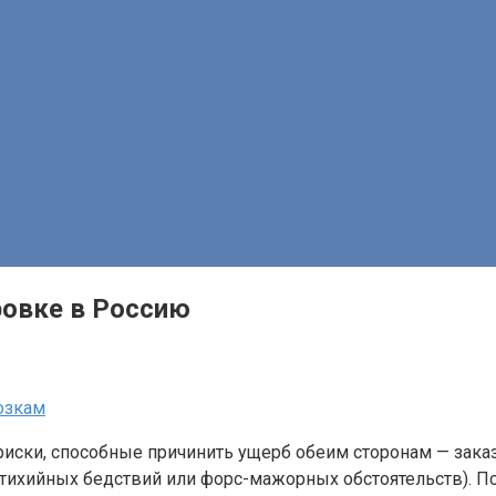
ровке в Россию
озкам
иски, способные причинить ущерб обеим сторонам — заказ
стихийных бедствий или форс-мажорных обстоятельств). П