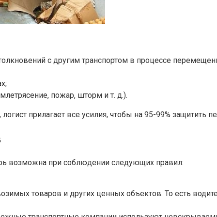
толкновений с другим транспортом в процессе перемещен
х;
етрясение, пожар, шторм и т. д.).
 логист прилагает все усилия, чтобы на 95-99% защитить 
в
ерь возможна при соблюдении следующих правил:
зимых товаров и других ценных объектов. То есть водите
Надежные транспортные компании используют невскрываем