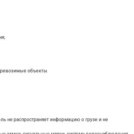
ия;
перевозимые объекты.
ль не распространяет информацию о грузе и не
ые замки, сигнальные маяки, систему видеонаблюдения