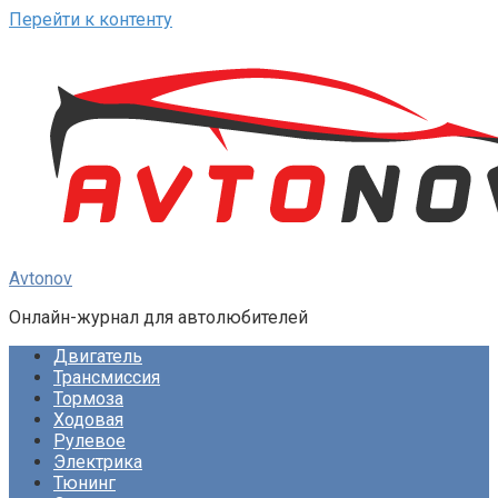
Перейти к контенту
Avtonov
Онлайн-журнал для автолюбителей
Двигатель
Трансмиссия
Тормоза
Ходовая
Рулевое
Электрика
Тюнинг