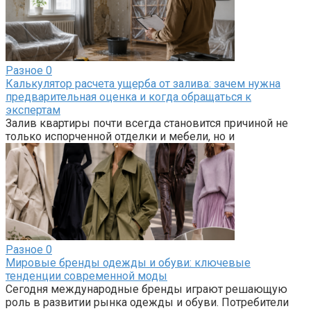
Разное
0
Калькулятор расчета ущерба от залива: зачем нужна
предварительная оценка и когда обращаться к
экспертам
Залив квартиры почти всегда становится причиной не
только испорченной отделки и мебели, но и
Разное
0
Мировые бренды одежды и обуви: ключевые
тенденции современной моды
Сегодня международные бренды играют решающую
роль в развитии рынка одежды и обуви. Потребители