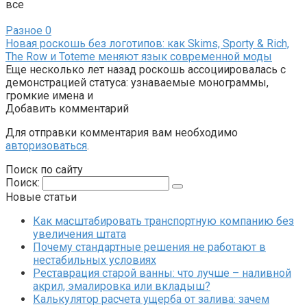
все
Разное
0
Новая роскошь без логотипов: как Skims, Sporty & Rich,
The Row и Toteme меняют язык современной моды
Еще несколько лет назад роскошь ассоциировалась с
демонстрацией статуса: узнаваемые монограммы,
громкие имена и
Добавить комментарий
Для отправки комментария вам необходимо
авторизоваться
.
Поиск по сайту
Поиск:
Новые статьи
Как масштабировать транспортную компанию без
увеличения штата
Почему стандартные решения не работают в
нестабильных условиях
Реставрация старой ванны: что лучше – наливной
акрил, эмалировка или вкладыш?
Калькулятор расчета ущерба от залива: зачем