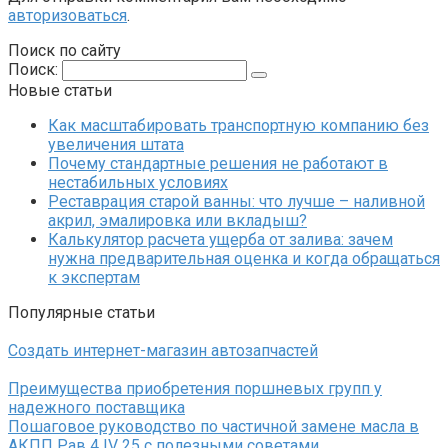
авторизоваться
.
Поиск по сайту
Поиск:
Новые статьи
Как масштабировать транспортную компанию без
увеличения штата
Почему стандартные решения не работают в
нестабильных условиях
Реставрация старой ванны: что лучше – наливной
акрил, эмалировка или вкладыш?
Калькулятор расчета ущерба от залива: зачем
нужна предварительная оценка и когда обращаться
к экспертам
Популярные статьи
Создать интернет-магазин автозапчастей
Преимущества приобретения поршневых групп у
надежного поставщика
Пошаговое руководство по частичной замене масла в
АКПП Рав 4 IV 25 с полезными советами