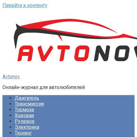
Перейти к контенту
Avtonov
Онлайн-журнал для автолюбителей
Двигатель
Трансмиссия
Тормоза
Ходовая
Рулевое
Электрика
Тюнинг