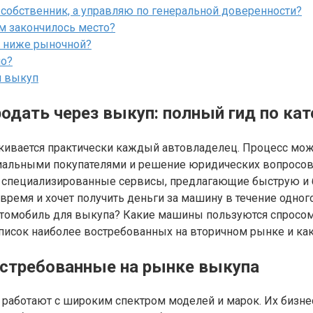
 собственник, а управляю по генеральной доверенности?
ем закончилось место?
о ниже рыночной?
но?
й выкуп
дать через выкуп: полный гид по ка
кивается практически каждый автовладелец. Процесс может
циальными покупателями и решение юридических вопросов.
т специализированные сервисы, предлагающие быструю и 
 время и хочет получить деньги за машину в течение одно
втомобиль для выкупа? Какие машины пользуются спросом,
список наиболее востребованных на вторичном рынке и ка
остребованные на рынке выкупа
 работают с широким спектром моделей и марок. Их бизн