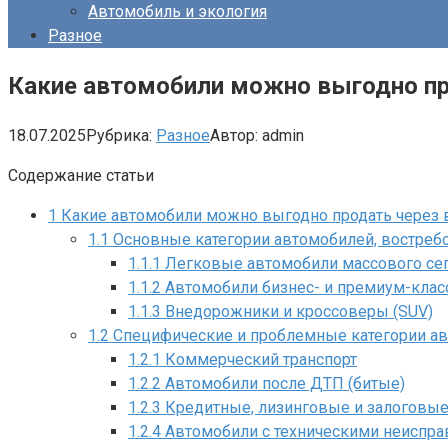
Автомобиль и экология
Разное
Какие автомобили можно выгодно про
18.07.2025
Рубрика:
Разное
Автор:
admin
Содержание статьи
1
Какие автомобили можно выгодно продать через в
1.1
Основные категории автомобилей, востреб
1.1.1
Легковые автомобили массового се
1.1.2
Автомобили бизнес- и премиум-клас
1.1.3
Внедорожники и кроссоверы (SUV)
1.2
Специфические и проблемные категории авт
1.2.1
Коммерческий транспорт
1.2.2
Автомобили после ДТП (битые)
1.2.3
Кредитные, лизинговые и залоговы
1.2.4
Автомобили с техническими неиспра