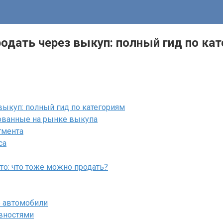
дать через выкуп: полный гид по ка
ыкуп: полный гид по категориям
ованные на рынке выкупа
гмента
са
о: что тоже можно продать?
е автомобили
вностями