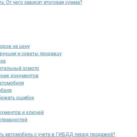
: От чего зависит итоговая сумма?
оров на цену
трукция и советы продавцу
нка
детальный осмотр
ение документов
автомобиля
обиля
збежать ошибок
окументов и ключей
справностей
ть автомобиль с учета в ГИБДД перед продажей?