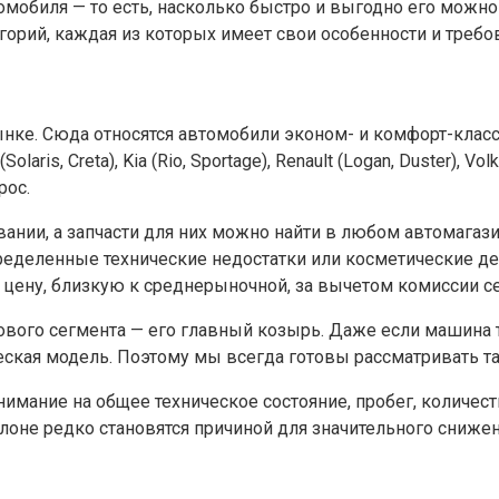
мобиля — то есть, насколько быстро и выгодно его можно
орий, каждая из которых имеет свои особенности и требо
ынке. Сюда относятся автомобили эконом- и комфорт-класс
olaris, Creta), Kia (Rio, Sportage), Renault (Logan, Duster), Vo
рос.
вании, а запчасти для них можно найти в любом автомагаз
ределенные технические недостатки или косметические де
цену, близкую к среднерыночной, за вычетом комиссии се
ового сегмента — его главный козырь. Даже если машина 
ческая модель. Поэтому мы всегда готовы рассматривать т
имание на общее техническое состояние, пробег, количес
алоне редко становятся причиной для значительного сниже