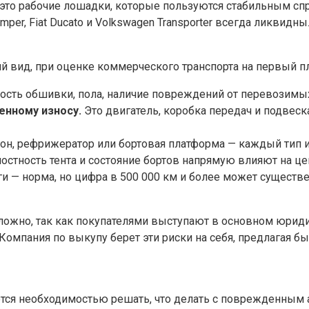
то рабочие лошадки, которые пользуются стабильным спр
en Jumper, Fiat Ducato и Volkswagen Transporter всегда ликв
ий вид, при оценке коммерческого транспорта на первый п
ость обшивки, пола, наличие повреждений от перевозимых
нному износу.
Это двигатель, коробка передач и подвеск
он, рефрижератор или бортовая платформа — каждый тип 
остность тента и состояние бортов напрямую влияют на це
— норма, но цифра в 500 000 км и более может существен
ложно, так как покупателями выступают в основном юриди
 Компания по выкупу берет эти риски на себя, предлагая б
ляется необходимостью решать, что делать с поврежденны