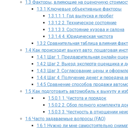
1.3
Факторы, влияющие на оценочную стоимость
1.3.1
Ключевые объективные факторы
1.3.1.1
1. Год выпуска и пробег
1.3.1.2
2. Техническое состояние
1.3.1.3
3. Состояние кузова и салона
1.3.1.4
4. Юридическая чистота
1.3.2
Сравнительная таблица влияния факт
1.4
Как происходит выкуп авто: пошаговая инс
1.4.1
Шаг 1: Предварительная онлайн-оце
1.4.2
Шаг 2: Выезд эксперта-оценщика и 
1.4.3
Шаг 3: Согласование цены и оформл
1.4.4
Шаг 4: Получение денег и передача 
1.4.5
Сравнение способов продажи автом
1.5
Как подготовить автомобиль к выкупу и и
1.5.0.1
1. Чистота и порядок
1.5.0.2
2. Сбор полного комплекта д
1.5.0.3
3. Честность в отношении неи
1.6
Часто задаваемые вопросы (FAQ)
1.6.1
Нужно ли мне самостоятельно снима