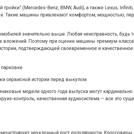
ройки” (Mercedes-Benz, BMW, Audi), а также Lexus, Infiniti
уже. Такие машины привлекают комфортом, мощностью, пер
томобилей значительно выше. Любая неисправность, будь 
х вложений. Поэтому при оценке машины премиум-класса 
 истории, подтверждающей своевременное и качественное
ки сервисной истории перед выкупом.
наковые модели одного года выпуска могут кардинально от
руиз-контроль, качественная аудиосистема — все это су
д демонстрирует неуклонный рост популярности. Кроссоверы