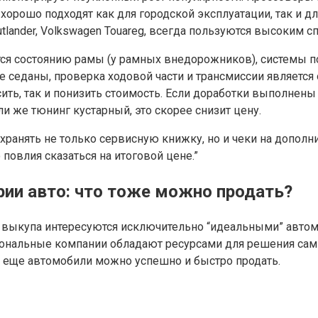
хорошо подходят как для городской эксплуатации, так и д
i Outlander, Volkswagen Touareg, всегда пользуются высоким с
ся состоянию рамы (у рамных внедорожников), системы по
 седаны, проверка ходовой части и трансмиссии является
ть, так и понизить стоимость. Если доработки выполнены
и же тюнинг кустарный, это скорее снизит цену.
хранять не только сервисную книжку, но и чеки на дополн
овлия сказаться на итоговой цене.”
ии авто: что тоже можно продать?
 выкупа интересуются исключительно “идеальными” автом
иональные компании обладают ресурсами для решения самы
 еще автомобили можно успешно и быстро продать.