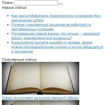
Поиск:
Новые статьи
Как масштабировать транспортную компанию без
увеличения штата
Почему стандартные решения не работают в
нестабильных условиях
Реставрация старой ванны: что лучше – наливной
акрил, эмалировка или вкладыш?
Калькулятор расчета ущерба от залива: зачем
нужна предварительная оценка и когда обращаться
к экспертам
Популярные статьи
Subaru выпускает на рынок первый гибрид