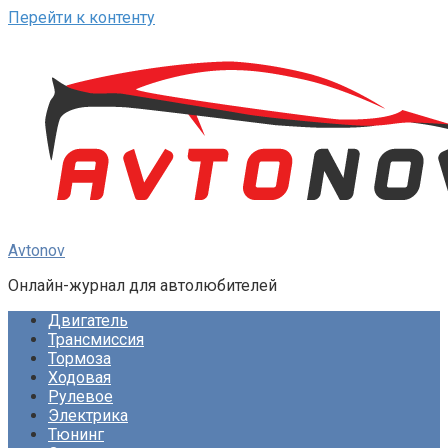
Перейти к контенту
Avtonov
Онлайн-журнал для автолюбителей
Двигатель
Трансмиссия
Тормоза
Ходовая
Рулевое
Электрика
Тюнинг