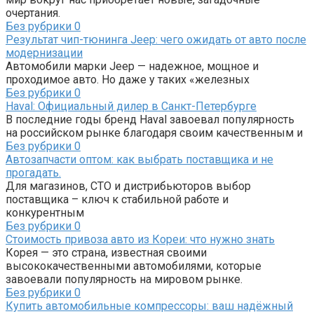
очертания.
Без рубрики
0
Результат чип-тюнинга Jeep: чего ожидать от авто после
модернизации
Автомобили марки Jeep — надежное, мощное и
проходимое авто. Но даже у таких «железных
Без рубрики
0
Haval: Официальный дилер в Санкт-Петербурге
В последние годы бренд Haval завоевал популярность
на российском рынке благодаря своим качественным и
Без рубрики
0
Автозапчасти оптом: как выбрать поставщика и не
прогадать.
Для магазинов, СТО и дистрибьюторов выбор
поставщика – ключ к стабильной работе и
конкурентным
Без рубрики
0
Стоимость привоза авто из Кореи: что нужно знать
Корея — это страна, известная своими
высококачественными автомобилями, которые
завоевали популярность на мировом рынке.
Без рубрики
0
Купить автомобильные компрессоры: ваш надёжный