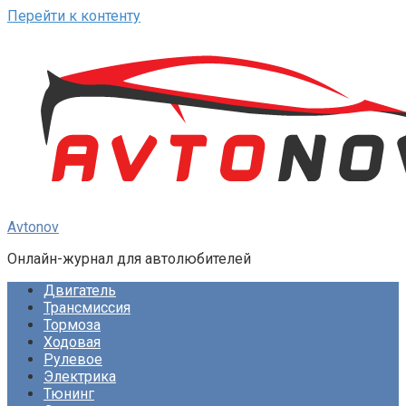
Перейти к контенту
Avtonov
Онлайн-журнал для автолюбителей
Двигатель
Трансмиссия
Тормоза
Ходовая
Рулевое
Электрика
Тюнинг