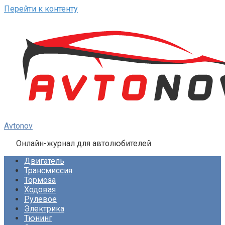
Перейти к контенту
Avtonov
Онлайн-журнал для автолюбителей
Двигатель
Трансмиссия
Тормоза
Ходовая
Рулевое
Электрика
Тюнинг