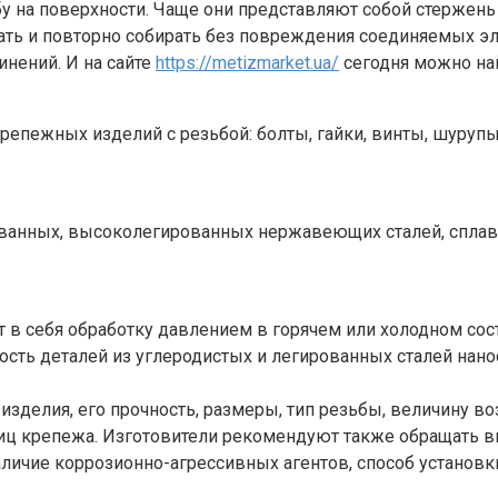
 на поверхности. Чаще они представляют собой стержень 
ать и повторно собирать без повреждения соединяемых э
нений. И на сайте
https://metizmarket.ua/
сегодня можно найт
пежных изделий с резьбой: болты, гайки, винты, шурупы
ванных, высоколегированных нержавеющих сталей, сплавов
 себя обработку давлением в горячем или холодном состо
ость деталей из углеродистых и легированных сталей нан
изделия, его прочность, размеры, тип резьбы, величину 
ц крепежа. Изготовители рекомендуют также обращать вни
личие коррозионно-агрессивных агентов, способ установк