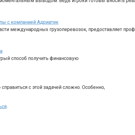
с моментальным выводом. Ведь игроки готовы вносить ре
пы с компанией Адриатик
ласти международных грузоперевозок, предоставляет про
а
стрый способ получить финансовую
 справиться с этой задачей сложно. Особенно,
ься
.