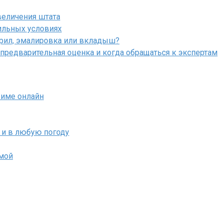
величения штата
ильных условиях
крил, эмалировка или вкладыш?
 предварительная оценка и когда обращаться к экспертам
жиме онлайн
 и в любую погоду
емой