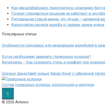
Как масштабировать транспортную компанию без у
Почему стандартные решения не работают в нестаб
Реставрация старой ванны: что лучше – наливной а
Калькулятор расчета ущерба от залива: зачем нужна
Популярные статьи
Особенности подсказок для начинающих водителей в ре
Когда необходимо заменять тормозные колодки?
Антидождь – Как сохранить стиль и комфорт под дождем
Осенью представят новые Range Rover с гибридной сист
Состав тормозных колодок: конструкция и нагрузки
© 2026 Avtonov