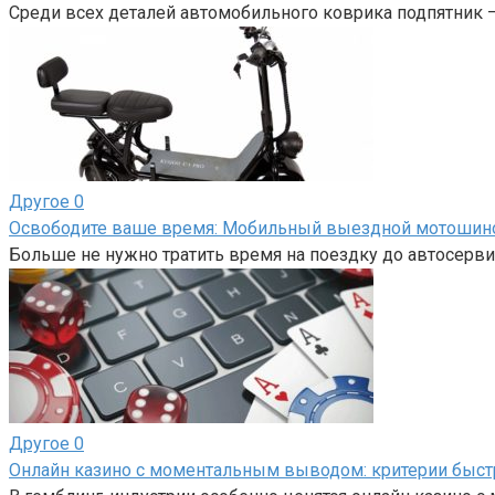
Среди всех деталей автомобильного коврика подпятник 
Другое
0
Освободите ваше время: Мобильный выездной мотоши
Больше не нужно тратить время на поездку до автосерви
Другое
0
Онлайн казино с моментальным выводом: критерии быс