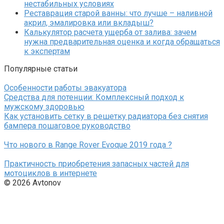
нестабильных условиях
Реставрация старой ванны: что лучше – наливной
акрил, эмалировка или вкладыш?
Калькулятор расчета ущерба от залива: зачем
нужна предварительная оценка и когда обращаться
к экспертам
Популярные статьи
Особенности работы эвакуатора
Средства для потенции: Комплексный подход к
мужскому здоровью
Как установить сетку в решетку радиатора без снятия
бампера пошаговое руководство
Что нового в Range Rover Evoque 2019 года ?
Практичность приобретения запасных частей для
мотоциклов в интернете
© 2026 Avtonov