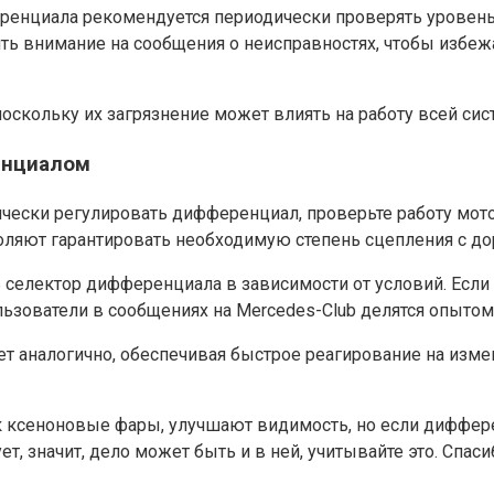
нциала рекомендуется периодически проверять уровень ма
ить внимание на сообщения о неисправностях, чтобы избеж
оскольку их загрязнение может влиять на работу всей сис
енциалом
ески регулировать дифференциал, проверьте работу мотор
оляют гарантировать необходимую степень сцепления с до
селектор дифференциала в зависимости от условий. Если к
зователи в сообщениях на Mercedes-Club делятся опытом
ет аналогично, обеспечивая быстрое реагирование на изм
к ксеноновые фары, улучшают видимость, но если диффере
ет, значит, дело может быть и в ней, учитывайте это. Спа