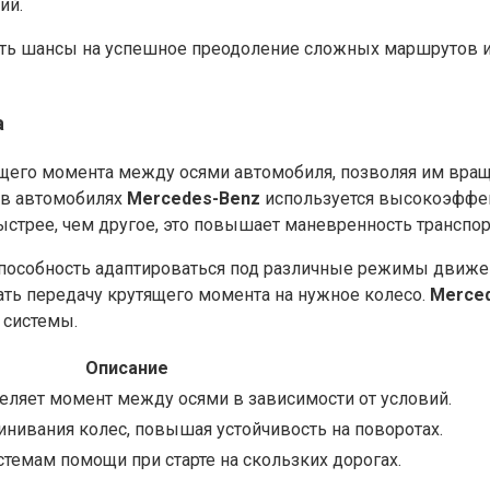
ий.
ть шансы на успешное преодоление сложных маршрутов и 
а
го момента между осями автомобиля, позволяя им вращат
 в автомобилях
Mercedes-Benz
используется высокоэффек
ыстрее, чем другое, это повышает маневренность транспор
пособность адаптироваться под различные режимы движен
ать передачу крутящего момента на нужное колесо.
Merced
 системы.
Описание
еляет момент между осями в зависимости от условий.
нивания колес, повышая устойчивость на поворотах.
стемам помощи при старте на скользких дорогах.