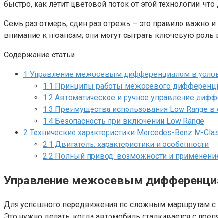
быстро, как летит цветовой поток от этой технологии, чт
Семь раз отмерь, один раз отрежь – это правило важно и
внимание к нюансам; они могут сыграть ключевую роль 
Содержание статьи
1
Управление межосевым дифференциалом в услов
1.1
Принципы работы межосевого дифференц
1.2
Автоматическое и ручное управление диф
1.3
Преимущества использования Low Range в 
1.4
Безопасность при включении Low Range
2
Технические характеристики Mercedes-Benz M-Cla
2.1
Двигатель: характеристики и особенности
2.2
Полный привод: возможности и применени
Управление межосевым дифференциа
Для успешного передвижения по сложным маршрутам с 
Это нужно делать, когда автомобиль сталкивается с пре