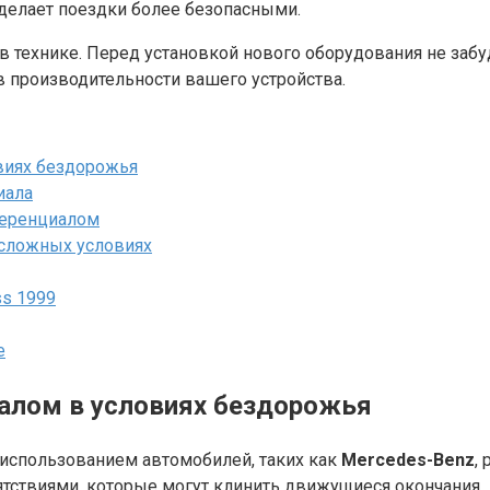
о делает поездки более безопасными.
 в технике. Перед установкой нового оборудования не заб
в производительности вашего устройства.
иях бездорожья
иала
ференциалом
сложных условиях
ss 1999
е
лом в условиях бездорожья
использованием автомобилей, таких как
Mercedes-Benz
,
пятствиями, которые могут клинить движущиеся окончания.