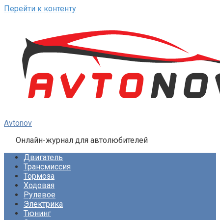
Перейти к контенту
Avtonov
Онлайн-журнал для автолюбителей
Двигатель
Трансмиссия
Тормоза
Ходовая
Рулевое
Электрика
Тюнинг