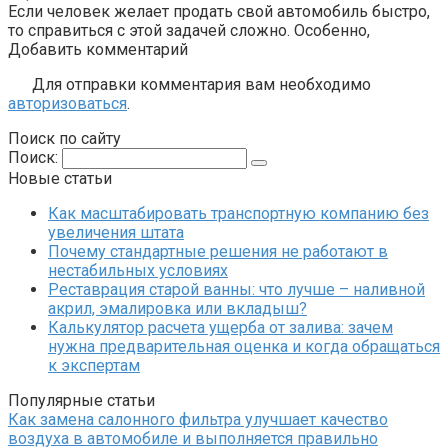
Если человек желает продать свой автомобиль быстро,
то справиться с этой задачей сложно. Особенно,
Добавить комментарий
Для отправки комментария вам необходимо
авторизоваться
.
Поиск по сайту
Поиск:
Новые статьи
Как масштабировать транспортную компанию без
увеличения штата
Почему стандартные решения не работают в
нестабильных условиях
Реставрация старой ванны: что лучше – наливной
акрил, эмалировка или вкладыш?
Калькулятор расчета ущерба от залива: зачем
нужна предварительная оценка и когда обращаться
к экспертам
Популярные статьи
Как замена салонного фильтра улучшает качество
воздуха в автомобиле и выполняется правильно