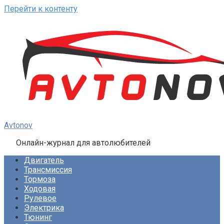
Перейти к контенту
Avtonov
Онлайн-журнал для автолюбителей
Двигатель
Трансмиссия
Тормоза
Ходовая
Рулевое
Электрика
Тюнинг