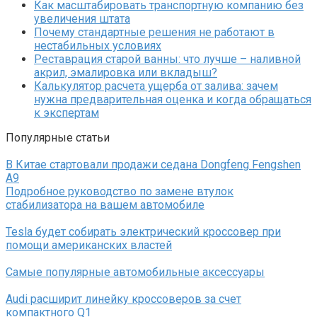
Как масштабировать транспортную компанию без
увеличения штата
Почему стандартные решения не работают в
нестабильных условиях
Реставрация старой ванны: что лучше – наливной
акрил, эмалировка или вкладыш?
Калькулятор расчета ущерба от залива: зачем
нужна предварительная оценка и когда обращаться
к экспертам
Популярные статьи
В Китае стартовали продажи седана Dongfeng Fengshen
A9
Подробное руководство по замене втулок
стабилизатора на вашем автомобиле
Tesla будет собирать электрический кроссовер при
помощи американских властей
Самые популярные автомобильные аксессуары
Audi расширит линейку кроссоверов за счет
компактного Q1