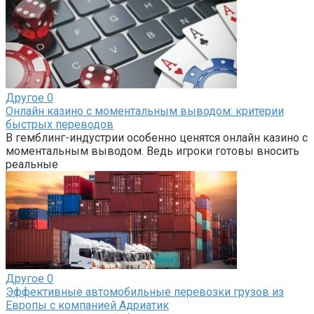
Другое
0
Онлайн казино с моментальным выводом: критерии
быстрых переводов
В гемблинг-индустрии особенно ценятся онлайн казино с
моментальным выводом. Ведь игроки готовы вносить
реальные
Другое
0
Эффективные автомобильные перевозки грузов из
Европы с компанией Адриатик