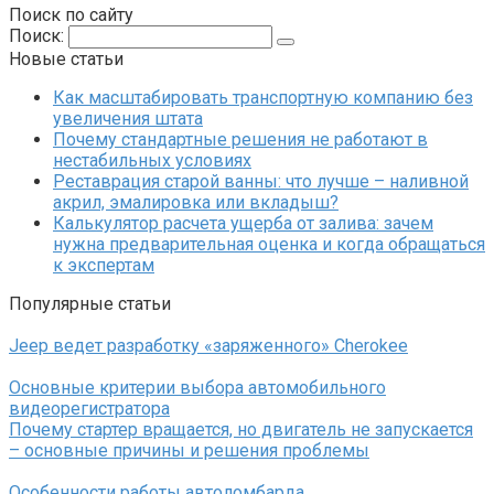
Поиск по сайту
Поиск:
Новые статьи
Как масштабировать транспортную компанию без
увеличения штата
Почему стандартные решения не работают в
нестабильных условиях
Реставрация старой ванны: что лучше – наливной
акрил, эмалировка или вкладыш?
Калькулятор расчета ущерба от залива: зачем
нужна предварительная оценка и когда обращаться
к экспертам
Популярные статьи
Jeep ведет разработку «заряженного» Cherokee
Основные критерии выбора автомобильного
видеорегистратора
Почему стартер вращается, но двигатель не запускается
– основные причины и решения проблемы
Особенности работы автоломбарда