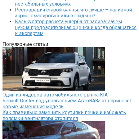
нестабильных условиях
Реставрация старой ванны: что лучше – наливной
акрил, эмалировка или вкладыш?
Калькулятор расчета ущерба от залива: зачем
нужна предварительная оценка и когда обращаться
к экспертам
Популярные статьи
Один из лидеров автомобильного рынка KIA
Renault Duster под управлением АвтоВАЗа что принесет
новые изменения модели
Как правильно заменить крутилки печки и избежать
поломки вентилятора отопителя