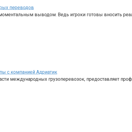
трых переводов
с моментальным выводом. Ведь игроки готовы вносить ре
пы с компанией Адриатик
ласти международных грузоперевозок, предоставляет про