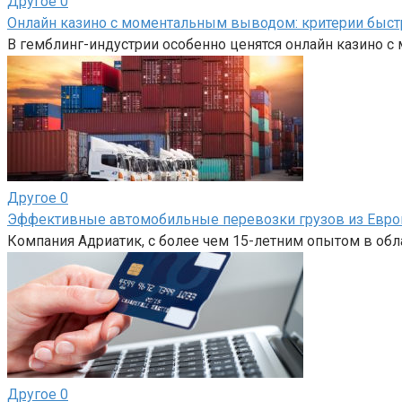
Другое
0
Онлайн казино с моментальным выводом: критерии быс
В гемблинг-индустрии особенно ценятся онлайн казино 
Другое
0
Эффективные автомобильные перевозки грузов из Евро
Компания Адриатик, с более чем 15-летним опытом в об
Другое
0