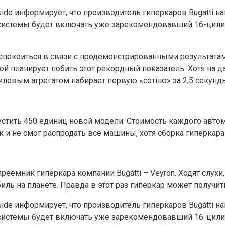
ide информирует, что производитель гиперкаров Bugatti нам
системы будет включать уже зарекомендовавший 16-цилин
ут успокоиться в связи с продемонстрированными результа
нкой планирует побить этот рекордный показатель. Хотя на
иловым агрегатом набирает первую «сотню» за 2,5 секунды
устить 450 единиц новой модели. Стоимость каждого автомо
 и не смог распродать все машины, хотя сборка гиперкара 
еемник гиперкара компании Bugatti – Veyron. Ходят слухи
ь на планете. Правда в этот раз гиперкар может получит
ide информирует, что производитель гиперкаров Bugatti нам
системы будет включать уже зарекомендовавший 16-цилин