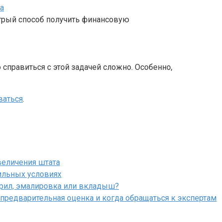
а
стрый способ получить финансовую
 справиться с этой задачей сложно. Особенно,
ваться
.
величения штата
ильных условиях
крил, эмалировка или вкладыш?
 предварительная оценка и когда обращаться к экспертам