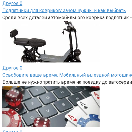
Другое
0
Подпятники для ковриков: зачем нужны и как выбрать
Среди всех деталей автомобильного коврика подпятник 
Другое
0
Освободите ваше время: Мобильный выездной мотоши
Больше не нужно тратить время на поездку до автосерви