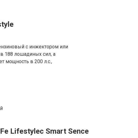
tyle
бензиновый с инжектором или
 в 188 лошадиных сил, а
т мощность в 200 л.с.,
ий
e Lifestylec Smart Sence