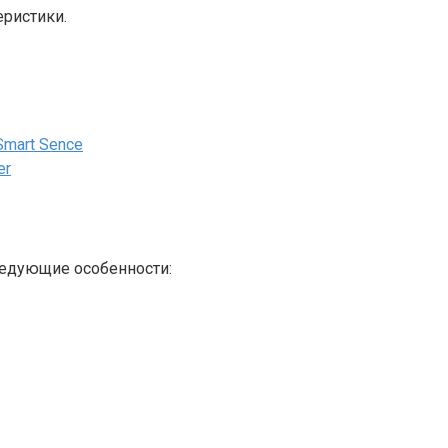
еристики.
Smart Sence
er
ледующие особенности: