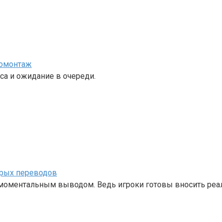
номонтаж
са и ожидание в очереди.
трых переводов
с моментальным выводом. Ведь игроки готовы вносить ре