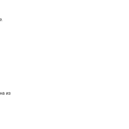
e.
на из