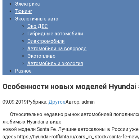
Электрика
Тюнинг
Экологичные авто
Эко ДВС
Гибридные автомобили
Электромобили
Автомобили на водороде
Экотопливо
Автомобиль и экология
Разное
Особенности новых моделей Hyundai 
09.09.2019
Рубрика:
Другое
Автор:
admin
Относительно недавно рынок автомобилей пополнилс
любимых Hyundai в виде
новой модели Santa Fе. Лучшие автосалоны в России уже
здесь https://hyundai-rolflahta.ru/cars_in_stock/santa-fe-new/