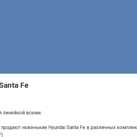
Santa Fе
я линейкой всеми
 продают новенькие Hyundai Santa Fе в различных компле
).