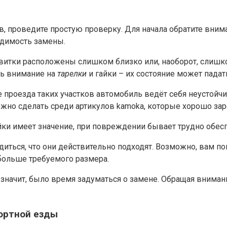
, проведите простую проверку. Для начала обратите вним
димость замены.
витки расположены слишком близко или, наоборот, слишко
ить внимание на
тарелки
и гайки – их состояние может падат
 проезда таких участков автомобиль ведёт себя неустойчив
ожно сделать среди артикулов kamoka, которые хорошо за
айки имеет значение, при повреждении бывает трудно обес
едиться, что они действительно подходят. Возможно, вам 
больше требуемого размера.
 значит, было время задуматься о замене. Обращая внима
ортной езды