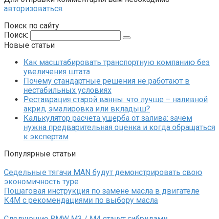
авторизоваться
.
Поиск по сайту
Поиск:
Новые статьи
Как масштабировать транспортную компанию без
увеличения штата
Почему стандартные решения не работают в
нестабильных условиях
Реставрация старой ванны: что лучше – наливной
акрил, эмалировка или вкладыш?
Калькулятор расчета ущерба от залива: зачем
нужна предварительная оценка и когда обращаться
к экспертам
Популярные статьи
Седельные тягачи MAN будут демонстрировать свою
экономичность туре
Пошаговая инструкция по замене масла в двигателе
К4М с рекомендациями по выбору масла
Следующие BMW M3 / M4 станут гибридами