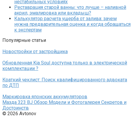
нестабильных условиях
Реставрация старой ванны: что лучше – наливной
акрил, эмалировка или вкладыш?
Калькулятор расчета ущерба от залива: зачем
нужна предварительная оценка и когда обращаться
к экспертам
Популярные статьи
Новостройки от застройщика
Обновленная Kia Soul доступна только в электрической
комплектации ?
Краткий чеклист: Поиск квалифицированного адвоката
по ДТП
Маркировка японских аккумуляторов
Мазда 323 BJ Обзор Модели и Фотогалерея Секретов и
Достоинств
© 2026 Avtonov