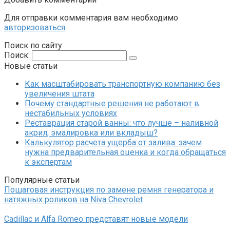
Для отправки комментария вам необходимо
авторизоваться
.
Поиск по сайту
Поиск:
Новые статьи
Как масштабировать транспортную компанию без
увеличения штата
Почему стандартные решения не работают в
нестабильных условиях
Реставрация старой ванны: что лучше – наливной
акрил, эмалировка или вкладыш?
Калькулятор расчета ущерба от залива: зачем
нужна предварительная оценка и когда обращаться
к экспертам
Популярные статьи
Пошаговая инструкция по замене ремня генератора и
натяжных роликов на Niva Chevrolet
Cadillac и Alfa Romeo представят новые модели