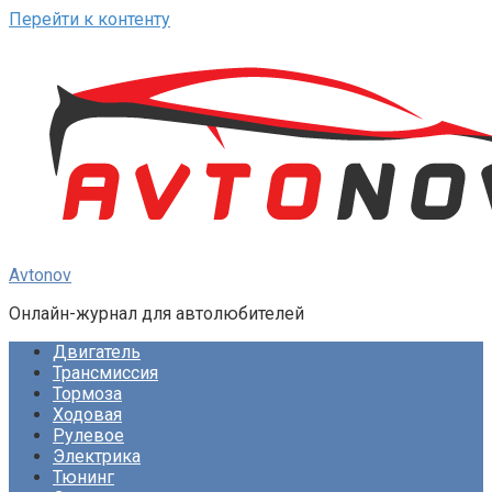
Перейти к контенту
Avtonov
Онлайн-журнал для автолюбителей
Двигатель
Трансмиссия
Тормоза
Ходовая
Рулевое
Электрика
Тюнинг