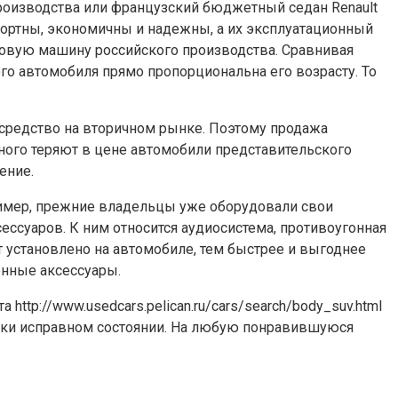
производства или французский бюджетный седан Renault
фортны, экономичны и надежны, а их эксплуатационный
новую машину российского производства. Сравнивая
го автомобиля прямо пропорциональна его возрасту. То
 средство на вторичном рынке. Поэтому продажа
много теряют в цене автомобили представительского
ение.
ример, прежние владельцы уже оборудовали свои
ссуаров. К ним относится аудиосистема, противоугонная
 установлено на автомобиле, тем быстрее и выгоднее
енные аксессуары.
tp://www.usedcars.pelican.ru/cars/search/body_suv.html
ески исправном состоянии. На любую понравившуюся