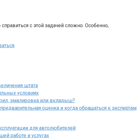
 справиться с этой задачей сложно. Особенно,
ваться
.
величения штата
ильных условиях
крил, эмалировка или вкладыш?
 предварительная оценка и когда обращаться к экспертам
эксплуатации для автолюбителей
шей работе и услугах