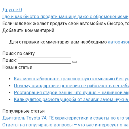
Другое
0
Где и как быстро продать машину даже с обременениями
Если человек желает продать свой автомобиль быстро, то
Добавить комментарий
Для отправки комментария вам необходимо
авторизо
Поиск по сайту
Поиск:
Новые статьи
Как масштабировать транспортную компанию без у
Почему стандартные решения не работают в нестаб
Реставрация старой ванны: что лучше – наливной а
Калькулятор расчета ущерба от залива: зачем нужна
Популярные статьи
Двигатель Toyota 7A-FE характеристики и советы по его 
Ответы на популярные вопросы – что вас интересует о на