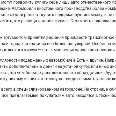
е могут позволить купить себе лишь авто отечественного 
омарке. Автомобили иностранного производства более ком
больше людей решают купить подержанную иномарку, а не 
етить, что разница в цене огромна. Стоимость подержанно
им аргументом принятия решения приобрести транспортное
ном городе, становится все более популярной. Особенно 
авительского класса — это самое невыгодное капиталовлож
пулярности подержанных автомобилей. Есть и другие. Нап
ть дополнительные деньги на установку тех или иных аксе
ают, что чем больше дополнительного оборудования будет
тому никому из них и в голову не придет снимать установл
го в специализированном автосалоне. На странице сайта ht
Все предлагаемые покупателям авто находятся в технич