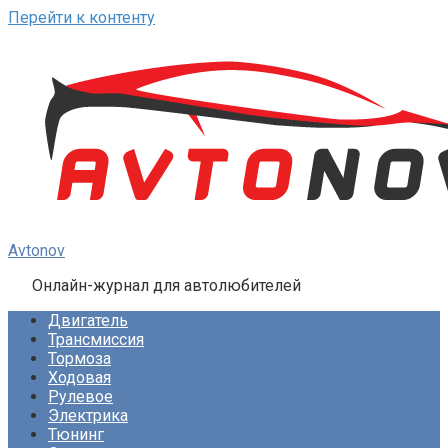
Перейти к контенту
Avtonov
Онлайн-журнал для автолюбителей
Двигатель
Трансмиссия
Тормоза
Ходовая
Рулевое
Электрика
Тюнинг