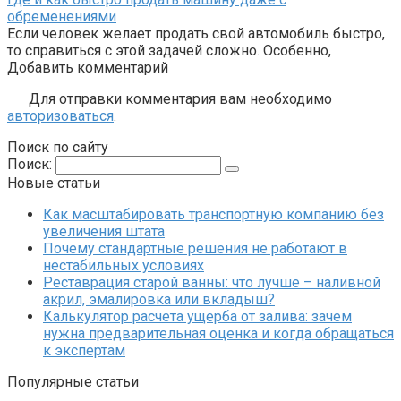
обременениями
Если человек желает продать свой автомобиль быстро,
то справиться с этой задачей сложно. Особенно,
Добавить комментарий
Для отправки комментария вам необходимо
авторизоваться
.
Поиск по сайту
Поиск:
Новые статьи
Как масштабировать транспортную компанию без
увеличения штата
Почему стандартные решения не работают в
нестабильных условиях
Реставрация старой ванны: что лучше – наливной
акрил, эмалировка или вкладыш?
Калькулятор расчета ущерба от залива: зачем
нужна предварительная оценка и когда обращаться
к экспертам
Популярные статьи