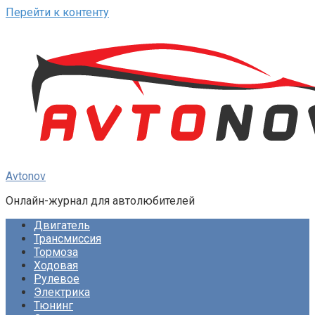
Перейти к контенту
Avtonov
Онлайн-журнал для автолюбителей
Двигатель
Трансмиссия
Тормоза
Ходовая
Рулевое
Электрика
Тюнинг