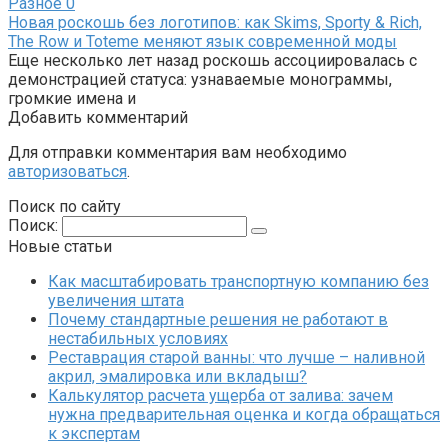
Разное
0
Новая роскошь без логотипов: как Skims, Sporty & Rich,
The Row и Toteme меняют язык современной моды
Еще несколько лет назад роскошь ассоциировалась с
демонстрацией статуса: узнаваемые монограммы,
громкие имена и
Добавить комментарий
Для отправки комментария вам необходимо
авторизоваться
.
Поиск по сайту
Поиск:
Новые статьи
Как масштабировать транспортную компанию без
увеличения штата
Почему стандартные решения не работают в
нестабильных условиях
Реставрация старой ванны: что лучше – наливной
акрил, эмалировка или вкладыш?
Калькулятор расчета ущерба от залива: зачем
нужна предварительная оценка и когда обращаться
к экспертам