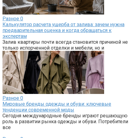
Разное
0
Калькулятор расчета ущерба от залива: зачем нужна
предварительная оценка и когда обращаться к
экспертам
Залив квартиры почти всегда становится причиной не
только испорченной отделки и мебели, но и
Разное
0
Мировые бренды одежды и обуви: ключевые
тенденции современной моды
Сегодня международные бренды играют решающую
роль в развитии рынка одежды и обуви. Потребители
все